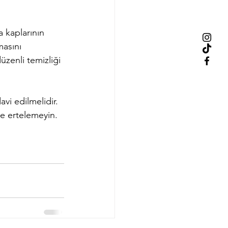
 kaplarının 
asını 
zenli temizliği 
i edilmelidir. 
 ve ertelemeyin.