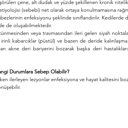
rülen çene, alt dudak ve yüzde şekillenen kronik nitelikte
etiyolojisi (sebebi) net olarak ortaya konulmamasına rağ
ezlerinin enfeksiyonu şeklinde sınıflandırılır. 
Kedilerde d
e de oluşabilmektedir.
ünmesinden veya travmasından ileri gelen siyah noktala
, irinli kabarcıklar (püstül) ve bazen de deride kalınlaşma 
an akne deri bariyerini bozarak başka deri hastalıkları
ngi Durumlara Sebep Olabilir?
ken ilerleyen lezyonlar enfeksiyona ve hayat kalitesini boz
önüşebilir.