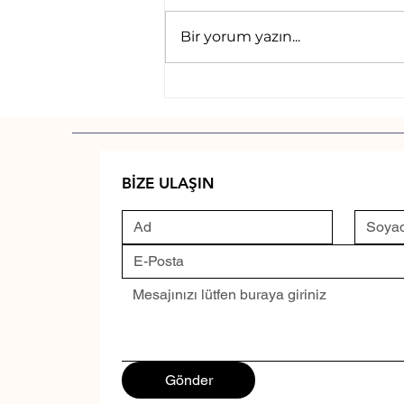
Bir yorum yazın...
2025 Türkiye Kene Alarmı:
Hayvanlar ve İnsanlar İçin
Büyüyen Tehdit!
BİZE ULAŞIN
Gönder