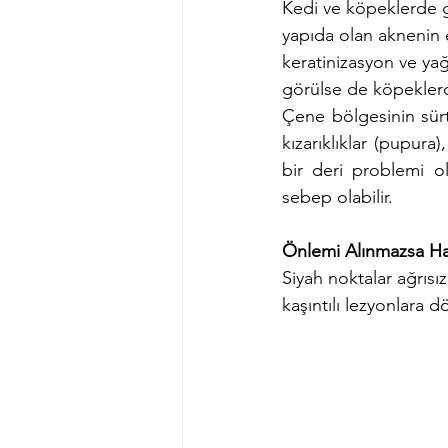
Kedi ve köpeklerde gö
yapıda olan aknenin 
keratinizasyon ve yağb
görülse de köpeklerd
Çene bölgesinin sürt
kızarıklıklar (pupura)
bir deri problemi ol
sebep olabilir.
Önlemi Alınmazsa Ha
Siyah noktalar ağrısız
kaşıntılı lezyonlara d