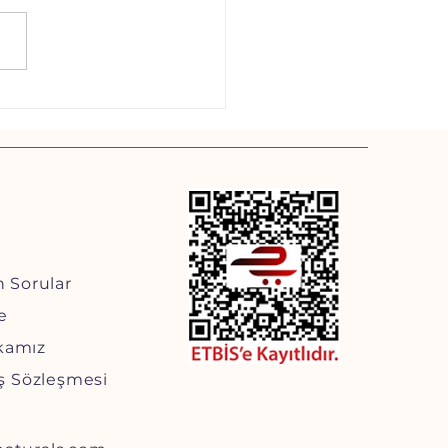
i Evlerde Güvenlik ve
m Rehberi
n Sorular
e
ikamız
ış Sözleşmesi