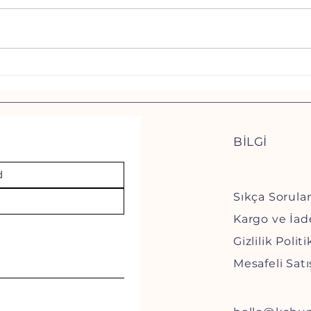
Pisipisi Otu: Can Dostlarımız
Kedil
İçin Sessiz Tehlike – Soru &
Bakı
Cevaplarla Bilmeniz Gereken
Her Şey!
BİLGİ
Sıkça Sorula
Kargo ve İad
Gizlilik Polit
Mesafeli Sat