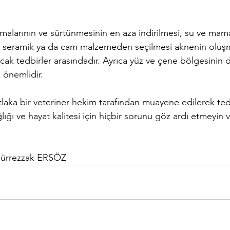
malarının ve sürtünmesinin en aza indirilmesi, su ve mama
k, seramik ya da cam malzemeden seçilmesi aknenin oluşm
cak tedbirler arasındadır. Ayrıca 
yüz ve çene bölgesinin dü
 önemlidir.
aka bir veteriner hekim tarafından muayene edilerek tedav
ağlığı ve hayat kalitesi için hiçbir sorunu göz ardı etmeyin
                                          
dürrezzak ERSÖZ