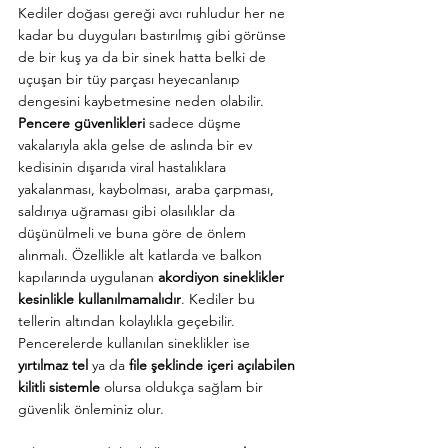
Kediler doğası gereği avcı ruhludur her ne 
kadar bu duyguları bastırılmış gibi görünse 
de bir kuş ya da bir sinek hatta belki de 
uçuşan bir tüy parçası heyecanlanıp 
dengesini kaybetmesine neden olabilir.
Pencere güvenlikleri
 sadece düşme 
vakalarıyla akla gelse de aslında bir ev 
kedisinin dışarıda viral hastalıklara 
yakalanması, kaybolması, araba çarpması, 
saldırıya uğraması gibi olasılıklar da 
düşünülmeli ve buna göre de önlem 
alınmalı. Özellikle alt katlarda ve balkon 
kapılarında uygulanan 
akordiyon sineklikler 
kesinlikle kullanılmamalıdır
. Kediler bu 
tellerin altından kolaylıkla geçebilir. 
Pencerelerde kullanılan sineklikler ise 
yırtılmaz tel
 ya da 
file şeklinde içeri açılabilen 
kilitli sistemle
 olursa oldukça sağlam bir 
güvenlik önleminiz olur.