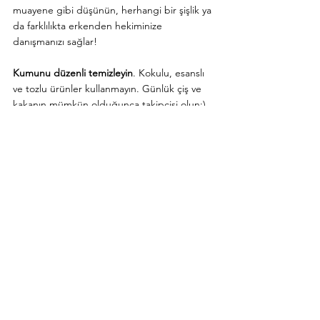
muayene gibi düşünün, herhangi bir şişlik ya 
da farklılıkta erkenden hekiminize 
danışmanızı sağlar!
Kumunu düzenli temizleyin
. Kokulu, esanslı 
ve tozlu ürünler kullanmayın. Günlük çiş ve 
kakanın mümkün olduğunca takipçisi olun:)
Üriner sistem sorunlarını önceden anlamanızı 
sağlayan renk değiştiren kumlardan evinizde 
bulundurup üç ayda bir ya da gerek 
gördükçe test edebilirsiniz. 
Onlara 
alan yaratın
. Kediler tırmalamayı sever 
ve deşarj olurlar bu yüzden tırmalama ve 
oyun alanlarının fazla olması onları 
rahatlatacak ve mutlu edecektir.
Kısırlaştırmak birçok sağlık probleminin 
önünü keserek kedinizin daha uzun, stressiz 