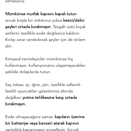
etmelisiniz.
Mümkünse mutfak kapısını kapalı tutun
ancak böyle bir imkânınız yoksa 
kesici/delici 
şeyleri ortada bırakmayın
. Tezgâh üstü bıçak 
setlerini özellikle evde değilseniz kaldırın. 
Kırılıp zarar verebilecek şeyler için de önlem 
alın.
Kimyasal temizleyiciler mümkünse hiç 
kullanmayın, kullanıyorsanız ulaşamayacakları 
şekilde dolaplarda tutun.
Saç tokası, ip, iğne, yün, özellikle sallantılı 
lastikli oyuncakları gözetiminiz altında 
değilken 
yutma tehlikesine karşı ortada 
bırakmayın.
Evde olmayacağınız zaman 
kapıların üzerine 
bir battaniye veya benzeri atarak kapının 
yanlışlıkla kapanmasını engelleyin, birçok 