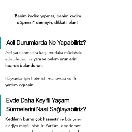
''Benim kedim yapmaz, benim kedim 
düşmez!” demeyin, dikkatli olun!
Acil Durumlarda Ne Yapabiliriz?
Acil yaralanmalara karşı mutlaka müdahale 
edebileceğiniz 
yara ve bakım ürünlerini 
hazırda bulundurun.
Hayvanlar için heimlich manevrası ve 
ilk 
yardım öğrenin.
Evde Daha Keyifli Yaşam 
Sürmelerini Nasıl Sağlayabiliriz?
Kedilerin burnu çok hassastır
 ve bünyeleri 
alerjiye meyilli olabilir. Parfüm, deodorant, 
oje, aseton, oda spreyi gibi yoğun kokulu 