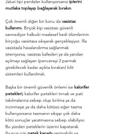
Jaluzi tipi perdeler kullanıyorsanız 
iplerini 
mutlaka toplayıp bağlayarak bırakın
.
Çok önemli diğer bir konu da 
vasistas 
kullanımı
. Birçok kişi vasistası güvenli 
zannediyor halbuki maalesef kedi ölümlerinin 
birçoğu vasistasa sıkışarak gerçekleşiyor. İlla 
vasistasla havalandırma sağlanmak 
isteniyorsa, vasistas kafesleri ya da yandan 
açılmayı sağlayan (pencereyi 2 parmak 
girebilecek kadar açıkta bırakan) kilit 
sistemleri kullanılmalı.
Başka bir önemli güvenlik önlemi ise 
kalorifer 
petekleri; 
kalorifer petekleri tırnak ve pati 
takılmalarına sebep olup kırılma ya da 
incinmeye ya da daha kötüsü eğer tasma 
kullanıyorsanız tasmanın sıkışıp çok daha 
kötü sonuçlar yaratmasına sebep olabiliyor. 
Bu yüzden peteklerin üzerini kapatarak 
(bunun için 
petek kapağı
 yaptırabilir ya 