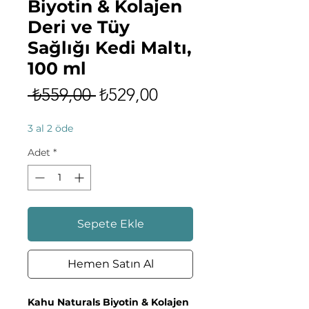
Biyotin & Kolajen
Deri ve Tüy
Sağlığı Kedi Maltı,
100 ml
Normal
İndirimli
 ₺559,00 
₺529,00
Fiyat
Fiyat
3 al 2 öde
Adet
*
Sepete Ekle
Hemen Satın Al
Kahu Naturals Biyotin & Kolajen