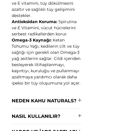
ve E vitamini, tüy dökülmesini
azaltır ve sağlıklı tüy gelişimini
destekler.
Antioksidan Koruma:
Spirulina
ve E Vitamini, vücut hücrelerini
serbest radikallerden korur.
Omega-3 Kaynağı:
Keten
Tohumu Yağı, kedilerin cilt ve tüy
sağlığı için gerekli olan Omega-3
yağ asitlerini sağlar. Cildi içeriden
besleyerek iltihaplanmayı,
kaşıntıyı, kuruluğu ve pullanmayı
azaltmaya yardımcı olarak daha
ipeksi bir tüy oluşumuna yol açar.
NEDEN KAHU NATURALS?
Kedi dostlarımızın deri ve tüy
NASIL KULLANILIR?
sağlığını en üst seviyeye taşımak
için özel olarak formüle edilmiş
Patili dostunuzun yemeğine
doğal ve güvenli içerikler