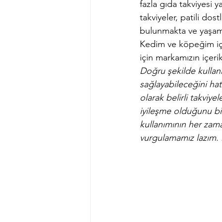
fazla gıda takviyesi 
takviyeler, patili dos
bulunmakta ve yaşamla
Kedim ve köpeğim içi
için markamızın içeri
Doğru şekilde kullanı
sağlayabileceğini hat
olarak belirli takviye
iyileşme olduğunu biz
kullanımının her zama
vurgulamamız lazım. 