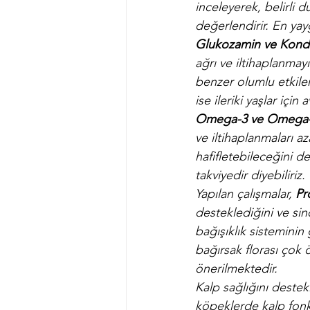
inceleyerek, belirli d
değerlendirir. En yay
Glukozamin ve Kondr
ağrı ve iltihaplanmayı
benzer olumlu etkiler
ise ileriki yaşlar için
Omega-3 ve Omega-6 
ve iltihaplanmaları az
hafifletebileceğini de
takviyedir diyebiliriz.
Yapılan çalışmalar, 
Pr
desteklediğini ve sin
bağışıklık sisteminin 
bağırsak florası çok ö
önerilmektedir.
Kalp sağlığını destek
köpeklerde kalp fonks