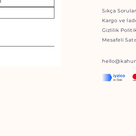
Sıkça Sorula
Kargo ve İad
Gizlilik Polit
Mesafeli Sat
hello@kahun