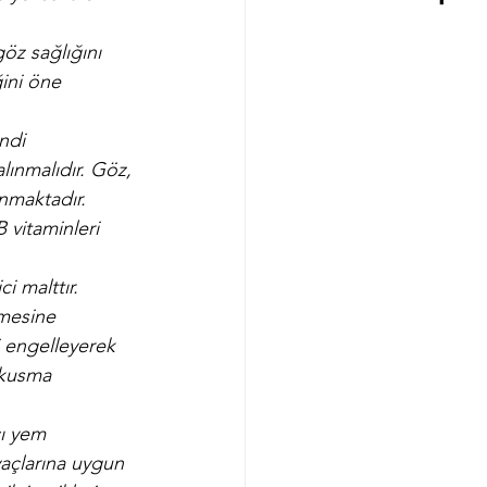
öz sağlığını 
ini öne 
ndi 
lınmalıdır. Göz, 
unmaktadır.
B vitaminleri 
i malttır. 
tmesine 
 engelleyerek 
 kusma 
ı yem 
yaçlarına uygun 