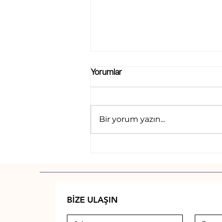
Yorumlar
Bir yorum yazın...
2025 Türkiye Kene Alarmı:
Hayvanlar ve İnsanlar İçin
Büyüyen Tehdit!
BİZE ULAŞIN