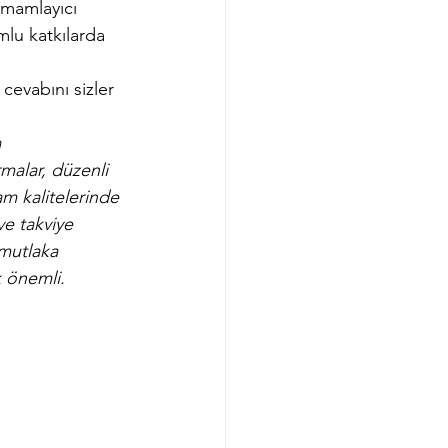
amamlayıcı 
mlu katkılarda 
evabını sizler 
 
malar, düzenli 
am kalitelerinde 
e takviye 
 mutlaka 
 önemli. 