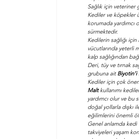
Sağlık için veteriner
Kediler ve köpekler ü
korumada yardımcı ola
sürmektedir.
Kedilerin sağlığı içi
vücutlarında yeterli 
kalp sağlığından bağı
Deri, tüy ve tırnak sa
grubuna ait 
Biyotin’i 
Kediler için çok önem
Malt
 kullanımı kedile
yardımcı olur ve bu 
doğal yollarla dışkı i
eğilimlerini önemli ö
Genel anlamda kedi 
takviyeleri yaşam kon