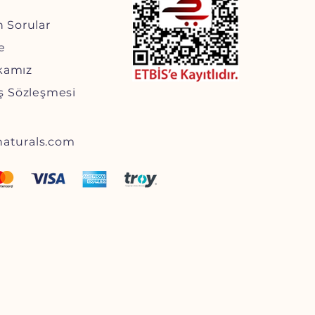
n Sorular
e
ikamız
ış Sözleşmesi
aturals.com