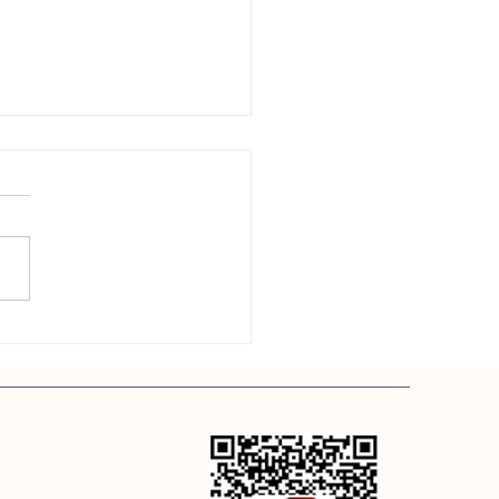
i Evlerde Güvenlik ve
m Rehberi