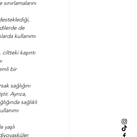
 sınırlamalarını 
desteklediği, 
edilerde de 
larda kullanımı 
 ciltteki kaşıntı 
ı 
mli bir 
rsak sağlığını 
tir. Ayrıca, 
lığında sağlıklı 
ullanımı 
e yaşlı 
diyovasküler 