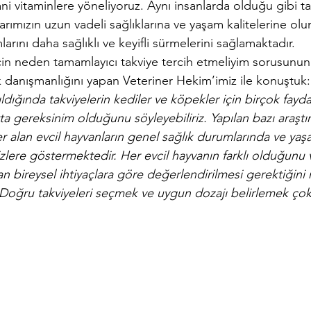
yani vitaminlere yöneliyoruz. Aynı insanlarda olduğu gibi t
tlarımızın uzun vadeli sağlıklarına ve yaşam kalitelerine olu
rını daha sağlıklı ve keyifli sürmelerini sağlamaktadır.
n neden tamamlayıcı takviye tercih etmeliyim sorusunun c
k danışmanlığını yapan Veteriner Hekim’imiz ile konuştuk:
ldığında takviyelerin kediler ve köpekler için birçok fayda
ta gereksinim olduğunu söyleyebiliriz. Yapılan bazı araştır
ler alan evcil hayvanların genel sağlık durumlarında ve yaş
lere göstermektedir. Her evcil hayvanın farklı olduğunu v
n bireysel ihtiyaçlara göre değerlendirilmesi gerektiğini
Doğru takviyeleri seçmek ve uygun dozajı belirlemek çok