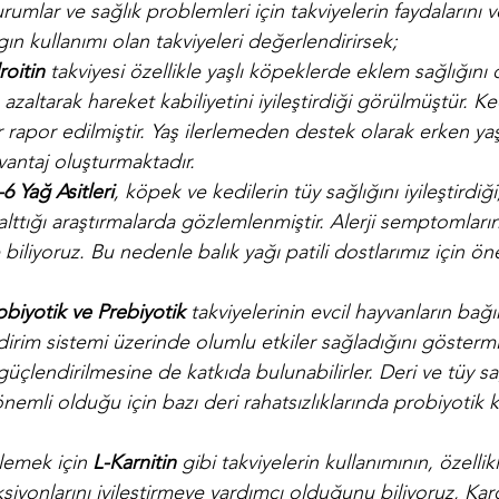
urumlar ve sağlık problemleri için takviyelerin faydalarını ve
gın kullanımı olan takviyeleri değerlendirirsek;
oitin
 takviyesi özellikle yaşlı köpeklerde eklem sağlığını 
 azaltarak hareket kabiliyetini iyileştirdiği görülmüştür. K
 rapor edilmiştir. Yaş ilerlemeden destek olarak erken yaş
 avantaj oluşturmaktadır.
Yağ Asitleri
, köpek ve kedilerin tüy sağlığını iyileştirdiği,
alttığı araştırmalarda gözlemlenmiştir. Alerji semptomların
 biliyoruz. Bu nedenle balık yağı patili dostlarımız için öne
obiyotik ve Prebiyotik 
takviyelerinin evcil hayvanların bağı
dirim sistemi üzerinde olumlu etkiler sağladığını göstermiş
güçlendirilmesine de katkıda bulunabilirler. Deri ve tüy sağ
nemli olduğu için bazı deri rahatsızlıklarında probiyotik k
lemek için 
L-Karnitin
 gibi takviyelerin kullanımının, özellikl
iyonlarını iyileştirmeye yardımcı olduğunu biliyoruz, Kar