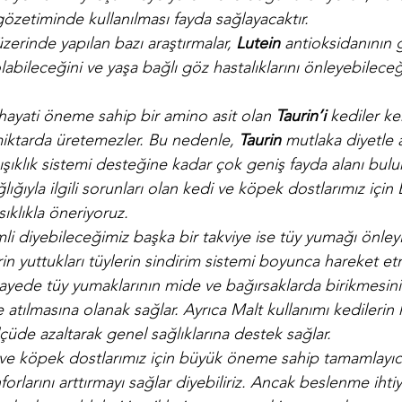
 gözetiminde kullanılması fayda sağlayacaktır.
zerinde yapılan bazı araştırmalar, 
Lutein 
antioksidanının g
bileceğini ve yaşa bağlı göz hastalıklarını önleyebileceğ
n hayati öneme sahip bir amino asit olan 
Taurin’i 
kediler ke
miktarda üretemezler. Bu nedenle, 
Taurin
 mutlaka diyetle a
şıklık sistemi desteğine kadar çok geniş fayda alanı bul
ğlığıyla ilgili sorunları olan kedi ve köpek dostlarımız için 
sıklıkla öneriyoruz. 
li diyebileceğimiz başka bir takviye ise tüy yumağı önleyic
rin yuttukları tüylerin sindirim sistemi boyunca hareket e
sayede tüy yumaklarının mide ve bağırsaklarda birikmesini
le atılmasına olanak sağlar. Ayrıca Malt kullanımı kedilerin
lçüde azaltarak genel sağlıklarına destek sağlar.
ve köpek dostlarımız için büyük öneme sahip tamamlayıc
forlarını arttırmayı sağlar diyebiliriz. Ancak beslenme ihti