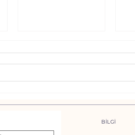
Pisipisi Otu: Can Dostlarımız
Kedil
İçin Sessiz Tehlike – Soru &
Bakı
Cevaplarla Bilmeniz Gereken
Her Şey!
BİLGİ